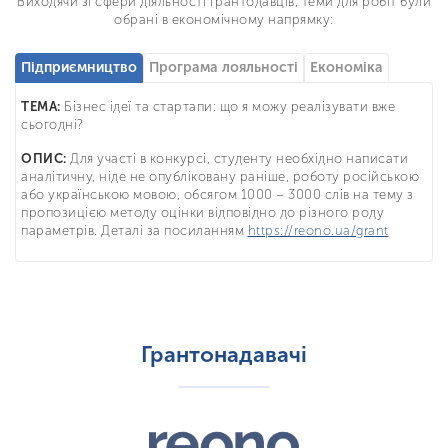
Виходячи зі сфери діяльності грантодавців, теми для робіт були
обрані в економічному напрямку:
Підприємництво
Програма лояльності
Економіка
ТЕМА:
Бізнес ідеї та стартапи: що я можу реалізувати вже
сьогодні?
ОПИС:
Для участі в конкурсі, студенту необхідно написати
аналітичну, ніде не опубліковану раніше, роботу російською
або українською мовою, обсягом 1000 – 3000 слів на тему з
пропозицією методу оцінки відповідно до різного роду
параметрів. Деталі за посиланням
https://reono.ua/grant
Грантонадавачі