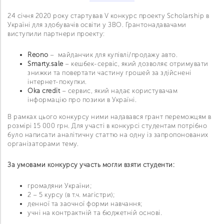
24 січня 2020 року стартував V конкурс проекту Scholarship в
Україні для здобувачів освіти у ЗВО. Грантонадавачами
виступили партнери проекту:
Reono
– майданчик для купівлі/продажу авто.
Smarty.sale
– кешбек-сервіс, який дозволяє отримувати
знижки та повертати частину грошей за здійснені
інтернет-покупки.
Oka credit
– сервис, який надає користувачам
інформацію про позики в Україні.
В рамках цього конкурсу ними надавався грант переможцям в
розмірі 15 000 грн. Для участі в конкурсі студентам потрібно
було написати аналітичну статтю на одну із запропонованих
організаторами тему.
За умовами конкурсу участь могли взяти студенти:
громадяни України;
2 – 5 курсу (в т.ч. магістри);
денної та заочної форми навчання;
учні на контрактній та бюджетній основі.