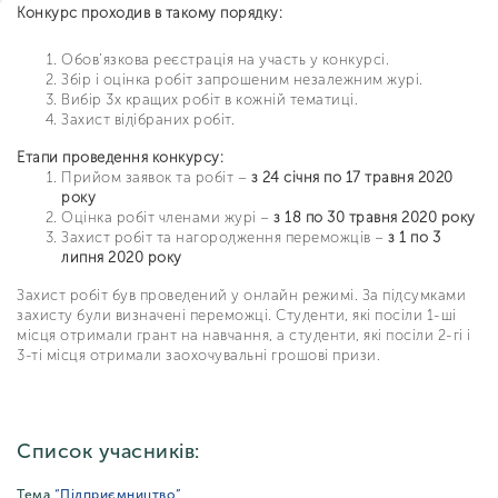
Конкурс проходив в такому порядку:
Обов’язкова реєстрація на участь у конкурсі.
Збір і оцінка робіт запрошеним незалежним журі.
Вибір 3х кращих робіт в кожній тематиці.
Захист відібраних робіт.
Етапи проведення конкурсу:
Прийом заявок та робіт –
з 24 сiчня по 17 травня 2020
року
Оцінка робіт членами журі –
з 18 по 30 травня 2020 року
Захист робіт та нагородження переможців –
з 1 по 3
липня 2020 року
Захист робіт був проведений у онлайн режимі. За підсумками
захисту були визначені переможці. Студенти, які посіли 1-ші
місця отримали грант на навчання, а студенти, які посіли 2-гі і
3-ті місця отримали заохочувальні грошові призи.
Список учасників:
Тема
“Підприємництво”