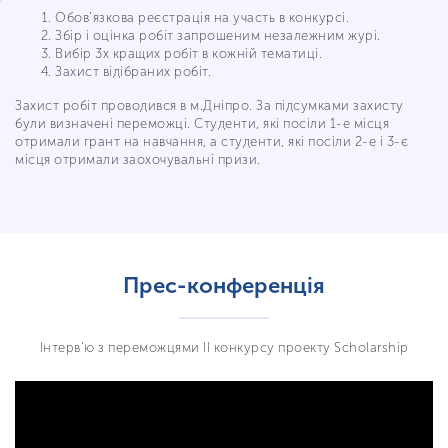
Обов’язкова реєстрація на участь в конкурсі.
Збір і оцінка робіт запрошеним незалежним журі.
Вибір 3х кращих робіт в кожній тематиці.
Захист відібраних робіт.
Захист робіт проводився в м.Дніпро. За підсумками захисту
були визначені переможці. Студенти, які посіли 1-е місця
отримали грант на навчання, а студенти, які посіли 2-е і 3-є
місця отримали заохочувальні призи.
Прес-конференція
Інтерв’ю з переможцями II конкурсу проекту Scholarship