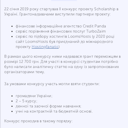
22 січня 2019 року стартував ІІ конкурс проекту Scholarship в
Україні. Грантонадавачами виступили партнери проекту:
фінансове інформаційне агентство Credit Panda
сервіс порівняння фінансових послуг TurboZaim
сервіс по підбору хостингів LoomsHosts (у 2020 році
сайт LoomsHosts був приєднаний до міжнародного
проекту
HostingFanatic
)
В рамках цього конкурсу ними надавався грант переможцям в
розмірі 12 700 грн. Для участі в конкурсі студентам потрібно
було написати аналітичну статтю на одну із запропонованих
організаторами тему.
За умовами конкурсу участь могли взяти студенти:
громадяни України;
2 – 5 курсу;
денної та заочної форми навчання;
учні на контрактній та бюджетній основі.
Конкурс проходив в такому порядку: